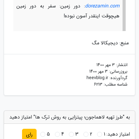
dorezamin.com
: دور زمین: سفر به دور زمین
هیچوقت اینقدر آسون نبوده!
منبع: دیجیکالا مگ
انتشار:
3 مهر 1400
بروزرسانی:
3 مهر 1400
گردآورنده:
heevblog.ir
شناسه مطلب: 6213
به "طرز تهیه لاهماجون؛ پیتزایی به روش ترک ها" امتیاز دهید
امتیاز دهید:
1
2
3
4
5
رای