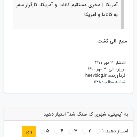
آمریکا | مجری مستقیم کانادا و آمریکا، کارگزار سفر
به کانادا و آمریکا
منبع: الی گشت
انتشار:
3 مهر 1400
بروزرسانی:
3 مهر 1400
گردآورنده:
heevblog.ir
شناسه مطلب: 528
به "پمپئی، شهری که سنگ شد" امتیاز دهید
امتیاز دهید:
1
2
3
4
5
رای