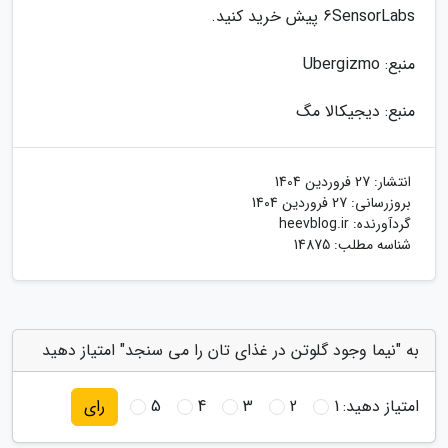
6SensorLabs پیش خرید کنید.
منبع: Ubergizmo
منبع: دیجیکالا مگ
انتشار:
27 فروردین 1404
بروزرسانی:
27 فروردین 1404
گردآورنده:
heevblog.ir
شناسه مطلب: 14875
به "نیما وجود گلوتن در غذای تان را می سنجد" امتیاز دهید
امتیاز دهید:
1
2
3
4
5
رای