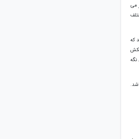
 می
تلف
 که
تکش
نگه
شد.