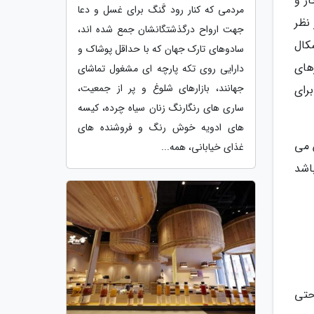
ار و
مردمی که کنار رود گَنگ برای غسل و دعا
نظر
جهت ارواح درگذشتگانشان جمع شده اند،
کال
سادوهای تارک جهان که با حداقل پوشاک و
زهای
دارایی روی تکه پارچه ­ای مشغول تماشای
جهانند، بازارهای شلوغ و پر از جمعیت،
رای
ساری­ های رنگارنگ زنان سیاه چرده، کیسه
­های ادویه خوش رنگ و فروشنده ­های
 می
غذای خیابانی، همه...
اشد
حتی