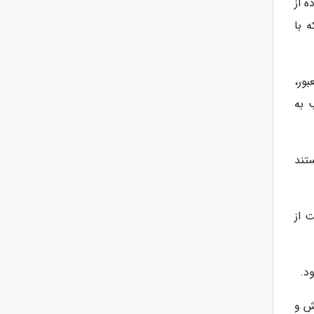
ه از
 با
ور،
 به
تند
 از
د.
ش و