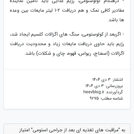
- درهنگام کولوستومی، رژیم غذایی باید تأمین نماینده
مقادیر کافی نمک و هم دریافت 2-1 لیتر مایعات بین وعده
ها باشد.
- اگربعد از کولوستومی، سنگ های اگزالات کلسیم ایجاد شد،
رژیم باید حاوی دریافت مایعات زیاد و محدودیت دریافت
اگزالات (اسفناج، ریواس، قهوه، چای و شکلات) باشد.
انتشار:
3 دی 1404
بروزرسانی:
3 دی 1404
گردآورنده:
heevblog.ir
شناسه مطلب: 9275
به "مراقبت های تغذیه ای بعد از جراحی استومی" امتیاز