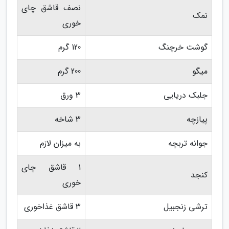
نصف قاشق چای
نمک
خوری
گوشت خرچنگ
120 گرم
میگو
200 گرم
جلبک دریایی
3 ورق
پیازچه
3 شاخه
جوانه تربچه
به میزان لازم
1 قاشق چای
کنجد
خوری
ترشی زنجبیل
3 قاشق غذاخوری