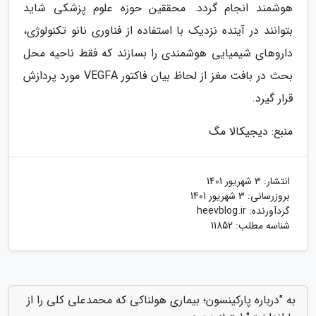
هوشمند انجام گردد. محققین حوزه علوم پزشکی شاید
بتوانند در آینده نزدیک با استفاده از فناوری نانو تکنولوژی،
داروهای شیمیایی هوشمندی را بسازند که فقط ناحیه محل
بحث در بافت مغز از لحاظ بیان فاکتور VEGFA مورد پردازش
قرار گیرد.
منبع: دیجیکالا مگ
انتشار:
3 شهریور 1401
بروزرسانی:
3 شهریور 1401
گردآورنده:
heevblog.ir
شناسه مطلب: 11852
به "درباره پارکینسون؛ بیماری هولناکی که محمدعلی کلی را از