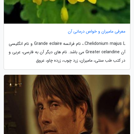
معرفی مامیران و خواص درمانی آن
Chelidonium majus L.، نام فرانسه Grande eclaire و نام انگلیسی
آن Greater celandine می باشد. نام های دیگر آن به فارسی، عربی و
در کتب طب سنتی، مامیران، زرد چوب، زرده چاو، عروق