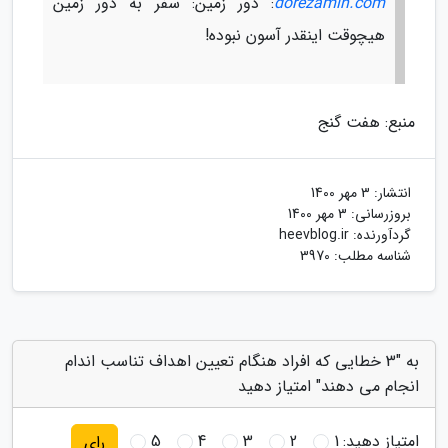
dorezamin.com
: دور زمین: سفر به دور زمین
هیچوقت اینقدر آسون نبوده!
منبع: هفت گنج
انتشار:
3 مهر 1400
بروزرسانی:
3 مهر 1400
گردآورنده:
heevblog.ir
شناسه مطلب: 3970
به "3 خطایی که افراد هنگام تعیین اهداف تناسب اندام
انجام می دهند" امتیاز دهید
امتیاز دهید:
1
2
3
4
5
رای