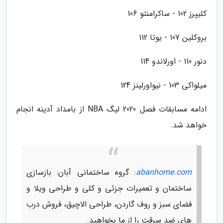
کلیپرز 102 - ساکرامنتو 106
بروکلین 107 - یوتا 112
دنور 110 - اورلاندو 114
میلواکی 103 - نیواورلینز 124
ادامه مسابقات فصل 2020 لیگ NBA از بامداد آدینه انجام
خواهد شد.
abanhome.com
: گروه ساختمانی آبان: بازسازی
ساختمان و تعمیرات جزئی و کلی و طراحی ویلا و
فضای سبز و روف گاردن، طراحی الاچیق، فروش درب
های ضد سرقت را از ما بخواهید.