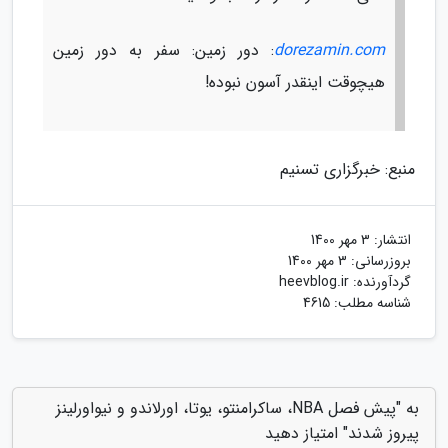
dorezamin.com
: دور زمین: سفر به دور زمین
هیچوقت اینقدر آسون نبوده!
منبع: خبرگزاری تسنیم
انتشار:
3 مهر 1400
بروزرسانی:
3 مهر 1400
گردآورنده:
heevblog.ir
شناسه مطلب: 4615
به "پیش فصل NBA، ساکرامنتو، یوتا، اورلاندو و نیواورلینز
پیروز شدند" امتیاز دهید