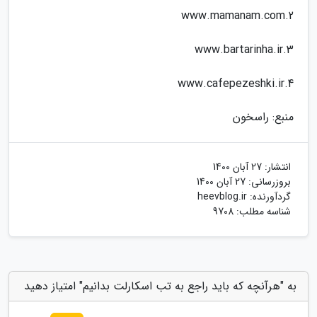
2.www.mamanam.com
3.www.bartarinha.ir
4.www.cafepezeshki.ir
منبع: راسخون
انتشار:
27 آبان 1400
بروزرسانی:
27 آبان 1400
گردآورنده:
heevblog.ir
شناسه مطلب: 9708
به "هرآنچه که باید راجع به تب اسکارلت بدانیم" امتیاز دهید