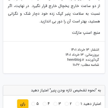
از دو ساعت خارج یخچال خارج قرار نگیرد. در نهایت، اگر
نسبت به سلامت پنیر کپک زده خود دچار شک و نگرانی
هستید، بهتر است آن را دور بی اندازید.
منبع: اسنپ مارکت
انتشار:
13 خرداد 1401
بروزرسانی:
13 خرداد 1401
گردآورنده:
heevblog.ir
شناسه مطلب: 11062
به "نحوه تشخیص تازه بودن پنیر" امتیاز دهید
امتیاز دهید:
1
2
3
4
5
رای