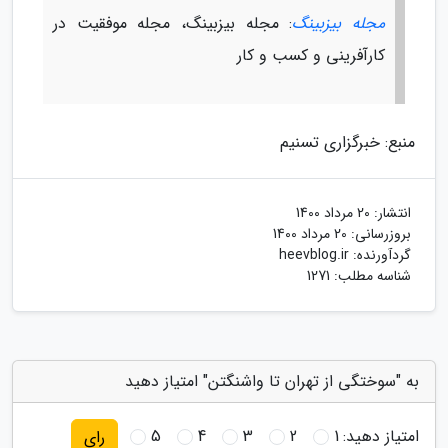
مجله بیزبینگ
: مجله بیزبینگ، مجله موفقیت در
کارآفرینی و کسب و کار
منبع: خبرگزاری تسنیم
انتشار:
20 مرداد 1400
بروزرسانی:
20 مرداد 1400
گردآورنده:
heevblog.ir
شناسه مطلب: 1271
به "سوختگی از تهران تا واشنگتن" امتیاز دهید
امتیاز دهید:
1
2
3
4
5
رای