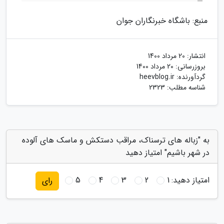
منبع: باشگاه خبرنگاران جوان
انتشار:
20 مرداد 1400
بروزرسانی:
20 مرداد 1400
گردآورنده:
heevblog.ir
شناسه مطلب: 2323
به "زباله های ترسناک، مراقب دستکش و ماسک های آلوده
در شهر باشیم" امتیاز دهید
امتیاز دهید:
1
2
3
4
5
رای