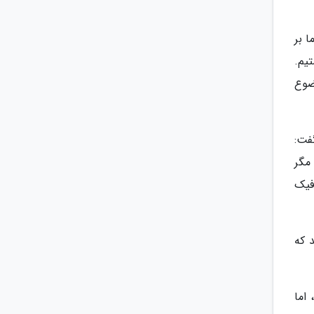
ا بر
یم.
ضوع
فت:
مگر
فیک
د که
، اما