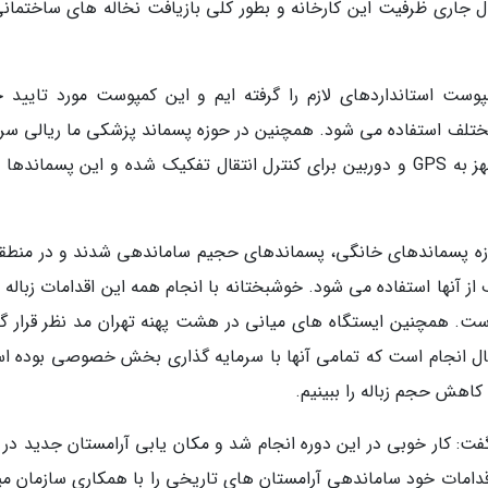
ال جاری ظرفیت این کارخانه و بطور کلی بازیافت نخاله های ساختمانی
مپوست استانداردهای لازم را گرفته ایم و این کمپوست مورد تایید ج
مختلف استفاده می شود. همچنین در حوزه پسماند پزشکی ما ریالی سرم
گذاری نکردیم ولی 40 خودروی پسماند پزشکی مجهز به GPS و دوربین برای کنترل انتقال تفکیک شده و این پسمانده
 آنها استفاده می شود. خوشبختانه با انجام همه این اقدامات زباله 
 روزانه به حدود 5100 تُن رسیده است. همچنین ایستگاه های میانی در هشت پهنه تهران مد نظر قرار
 حال انجام است که تمامی آنها با سرمایه گذاری بخش خصوصی بوده ا
کاهش حجم زباله را ببینیم.
فت: کار خوبی در این دوره انجام شد و مکان یابی آرامستان جدید در 
امات خود ساماندهی آرامستان های تاریخی را با همکاری سازمان می