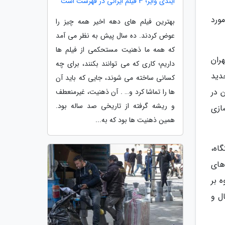
ایندی وایر؛ 3 فیلم ایرانی در فهرست است
قرر است در 374 نقطه از بوستان های شهر تهران مخازن اضطراری جانمایی شود که در حال حاضر 40 مورد
بهترین فیلم های دهه اخیر همه چیز را
عوض کردند. ده سال پیش به نظر می آمد
که همه ما ذهنیت مستحکمی از فیلم ها
 جدید در شهر تهران
داریم؛ کاری که می توانند بکنند، برای چه
، چهار بازار و در سال گذشته نیز 23 بازار جدید
کسانی ساخته می شوند، جایی که باید آن
 در
ها را تماشا کرد و… . آن ذهنیت، غیرمنعطف
و ریشه گرفته از تاریخی صد ساله بود.
ازی
همین ذهنیت ها بود که به...
 96، هفت ایستگاه، 97، دو ایستگاه،
ستگاه های
 بر
ل و