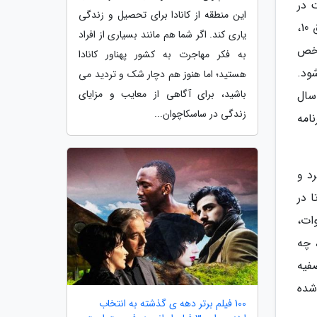
 در
این منطقه از کانادا برای تحصیل و زندگی
دوره پنجم مدیریت شهری در جمع خبرنگاران افزود: علی رغم همه اقدامات اجرا شده برخی از مناطق تهران همچون مناطق 10،
یاری کند. اگر شما هم مانند بسیاری از افراد
مشخص
به فکر مهاجرت به کشور پهناور کانادا
ود.
هستید؛ اما هنوز هم دچار شک و تردید می
باشید، برای آگاهی از معایب و مزایای
 در سال
زندگی در ساسکاچوان...
نیز حدود 1300 هکتار در برنامه
د و
ا در
ات،
 چه
ز چهار مورد از تصفیه
 شده
100 فیلم برتر دهه ی گذشته به انتخاب