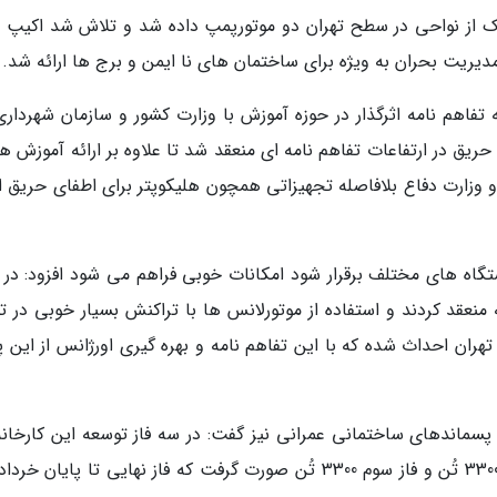
 یک از نواحی در سطح تهران دو موتورپمپ داده شد و تلاش شد اکیپ 
 تفاهم نامه اثرگذار در حوزه آموزش با وزارت کشور و سازمان شهرداری
یق در ارتفاعات تفاهم نامه ای منعقد شد تا علاوه بر ارائه آموزش ها
و وزارت دفاع بلافاصله تجهیزاتی همچون هلیکوپتر برای اطفای حریق اع
دستگاه های مختلف برقرار شود امکانات خوبی فراهم می شود افزود: در 
نعقد کردند و استفاده از موتورلانس ها با تراکنش بسیار خوبی در ته
 حدود 70 پد هلیکوپتر در تهران احداث شده که با این تفاهم نامه و بهره گیری اورژانس از این
پسماندهای ساختمانی عمرانی نیز گفت: در سه فاز توسعه این کارخانه
دنبال شد که در فاز اول ظرفیت 4300 تُن، فاز دوم 3300 تُن و فاز سوم 3300 تُن صورت گرفت که فاز نهایی تا پایان