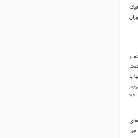
فیک
ران
ه و
هفت
ا با
توجه
داشته باشیم که در میادین اصلی نباید سد معبر وجود داشته باشیم، لذا گاهی در این حوزه دچار مشکل می شویم ولی 35
های
ت می