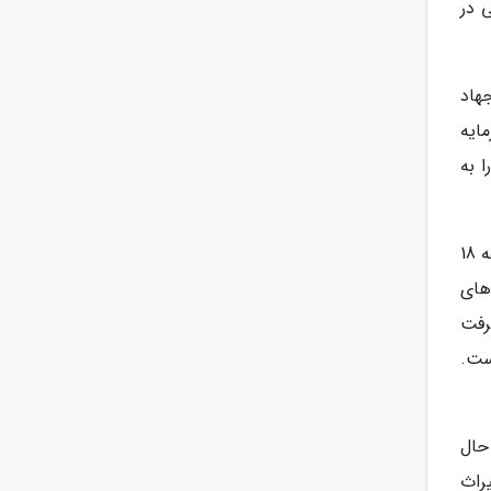
 در
هاد
ایه
ا را به
یزدانی در مورد پسماندهای خانگی نیز گفت: در حوزه پسماندهای خانگی، پسماندهای حجیم ساماندهی شدند و در منطقه 18
های
 گرفت
ست.
حال
راث