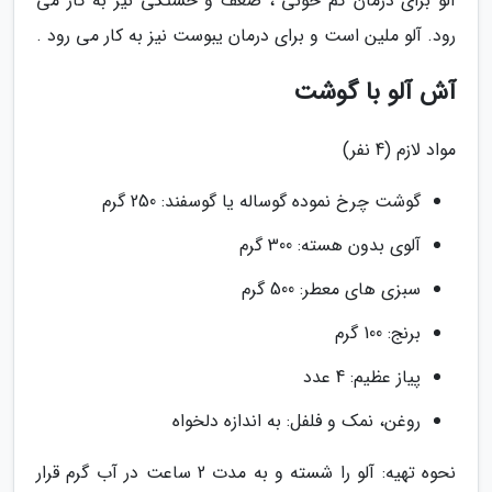
آلو برای درمان کم خونی ، ضعف و خستگی نیز به کار می
رود. آلو ملین است و برای درمان یبوست نیز به کار می رود .
آش آلو با گوشت
مواد لازم (4 نفر)
گوشت چرخ نموده گوساله یا گوسفند: 250 گرم
آلوی بدون هسته: 300 گرم
سبزی های معطر: 500 گرم
برنج: 100 گرم
پیاز عظیم: 4 عدد
روغن، نمک و فلفل: به اندازه دلخواه
نحوه تهیه: آلو را شسته و به مدت 2 ساعت در آب گرم قرار