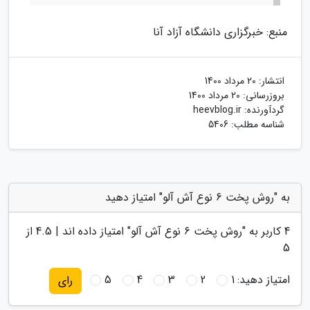
منبع: خبرگزاری دانشگاه آزاد آنا
انتشار:
20 مرداد 1400
بروزرسانی:
20 مرداد 1400
گردآورنده:
heevblog.ir
شناسه مطلب: 5406
به "روش پخت 6 نوع آش آلو" امتیاز دهید
4
کاربر به "
روش پخت 6 نوع آش آلو
" امتیاز داده اند |
4.5
از
5
امتیاز دهید:
1
2
3
4
5
رای