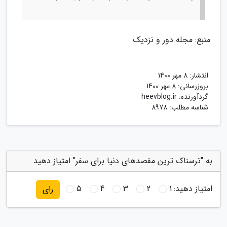
منبع: مجله دور و نزدیک
انتشار:
8 مهر 1400
بروزرسانی:
8 مهر 1400
گردآورنده:
heevblog.ir
شناسه مطلب: 8978
به "ترسناک ترین مقصدهای دنیا برای سفر" امتیاز دهید
امتیاز دهید:
1
2
3
4
5
رای