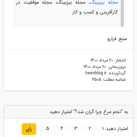
مجله بیزبینگ
: مجله بیزبینگ، مجله موفقیت در
کارآفرینی و کسب و کار
منبع: فرارو
انتشار:
20 مرداد 1400
بروزرسانی:
20 مرداد 1400
گردآورنده:
heevblog.ir
شناسه مطلب: 6505
به "تخم مرغ چرا گران شد؟" امتیاز دهید
امتیاز دهید:
1
2
3
4
5
رای