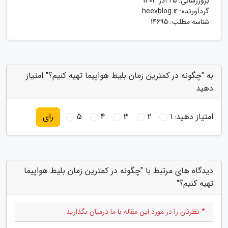
بروزرسانی:
25 آذر 1403
گردآورنده:
heevblog.ir
شناسه مطلب: 14695
به "چگونه در کمترین زمان بلیط هواپیما تهیه کنیم؟" امتیاز
دهید
امتیاز دهید:
1
2
3
4
5
رای
دیدگاه های مرتبط با "چگونه در کمترین زمان بلیط هواپیما
تهیه کنیم؟"
* نظرتان را در مورد این مقاله با ما درمیان بگذارید