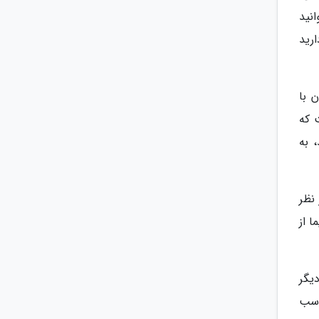
نید
رید
 با
 که
 به
نظر
ا از
یگر
اسب