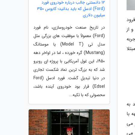
12 دانستنی جالب درباره خودروی فورد
(Ford) ادسل که باید بدانید؛ کابوس 350
میلیون دلاری
رود
در تاریخ صنعت خودروسازی، نام فورد
 از
(Ford) معمولاً با موفقیت های بزرگی مثل
جربه
مدل تی (Model T) یا موستانگ
بتلا
(Mustang) گره خورده ، اما در اواخر دهه
1950، این غول آمریکایی با پروژه ای روبرو
شد که به بزرگ ترین نماد شکست تجاری
در دنیا تبدیل گشت. فورد ادسل (Ford
Edsel) قرار بود خودروی آینده باشد،
محصولی که با تکیه...
 به
 با
 می
 می