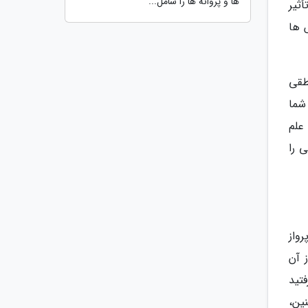
ها و پروانه ها را شامل...
ثیر
 ها
طقی
 شما
علم
 را
رواز
 آن
فتید
ین،