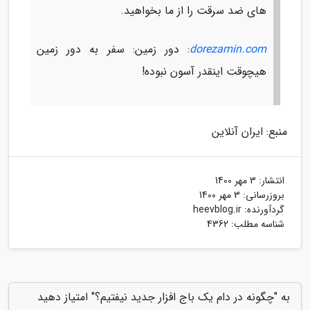
های ضد سرقت را از ما بخواهید.
dorezamin.com
: دور زمین: سفر به دور زمین
هیچوقت اینقدر آسون نبوده!
منبع: ایران آنلاین
انتشار:
3 مهر 1400
بروزرسانی:
3 مهر 1400
گردآورنده:
heevblog.ir
شناسه مطلب: 4362
به "چگونه در دام یک باج افزار جدید نیفتیم؟" امتیاز دهید