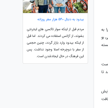
بیدود به دنبال 540 هزار سفر روزانه
مردم قبل از اینکه سوار تاکسی های اینترنتی
 به
بشوند، از آژانس استفاده می کردند. اما قبل
که بی بو
از اینکه بیدود وارد بازار گردد، چنین حجمی
سته
از سفر با دوچرخه اصلا وجود نداشت. پس
این فرهنگ در حال ایجادشدن است.
یافت است
عهد شرکت HP است که گازهای گلخانه ای را تا 25 درصد تا
 افزایش
افت