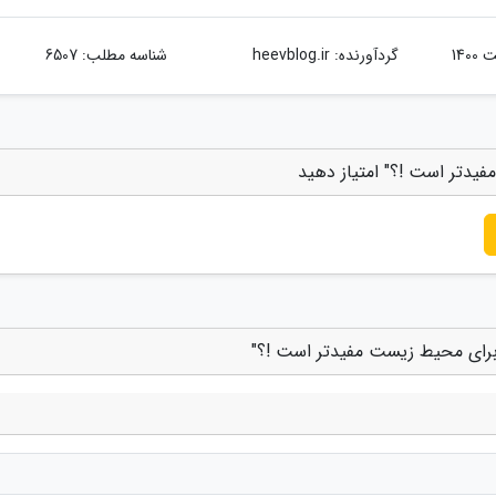
گردآورنده:
heevblog.ir
شناسه مطلب: 6507
یدتر است !؟" امتیاز دهید
 برای محیط زیست مفیدتر است !؟"