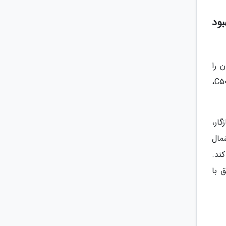
ود
زان را
کاهش دهیم چرا که در حوزه جدیدترین تکنولوژی های چاپ دیجیتال، از جمله اضافه کردن خط فراوری چاپ دیجیتال C500،
ار،
زیافتی که مورد تایید تامین نمایندگان رسمی SFI در شمال
کند.
 با