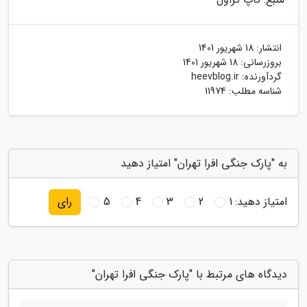
انتشار:
18 شهریور 1401
بروزرسانی:
18 شهریور 1401
گردآورنده:
heevblog.ir
شناسه مطلب: 11974
به "پارک جنگی افرا تهران" امتیاز دهید
امتیاز دهید:
1
2
3
4
5
رای
دیدگاه های مرتبط با "پارک جنگی افرا تهران"