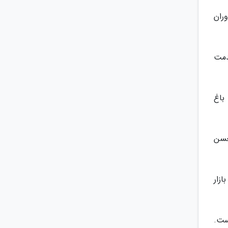
وران
دمت
باغ
حسن
زار
ست.