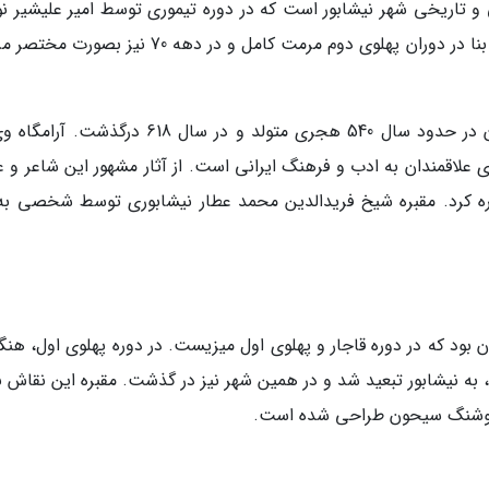
ی و تاریخی شهر نیشابور است که در دوره تیموری توسط امیر علیشیر نو
بر روی قبر عطار نیشابوری بنا نهاده شده است. این بنا در دوران پهلوی دوم مرمت کامل و در دهه 70 ن
فریدالدین عطار نیشابوری شاعر و عارف نامی ایران در حدود سال 540 هجری متولد و در سال 618 درگ
ای علاقمندان به ادب و فرهنگ ایرانی است. از آثار مشهور این شاعر و 
 اشاره کرد. مقبره شیخ فریدالدین محمد عطار نیشابوری توسط شخصی به 
ن بود که در دوره قاجار و پهلوی اول میزیست. در دوره پهلوی اول، هن
 به نیشابور تبعید شد و در همین شهر نیز در گذشت. مقبره این نقاش ب
ط هوشنگ سیحون طراحی شده است.