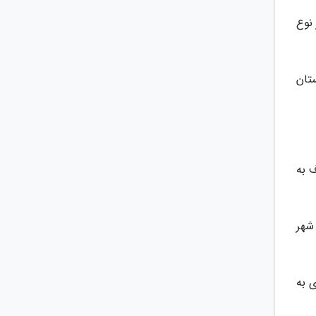
 نوع
تان
ف به
در شهر
ری به