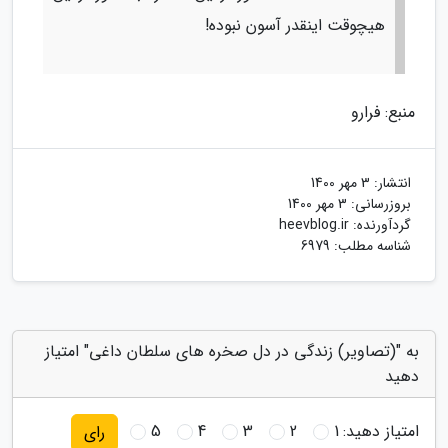
هیچوقت اینقدر آسون نبوده!
منبع: فرارو
انتشار:
3 مهر 1400
بروزرسانی:
3 مهر 1400
گردآورنده:
heevblog.ir
شناسه مطلب: 6979
به "(تصاویر) زندگی در دل صخره های سلطان داغی" امتیاز
دهید
امتیاز دهید:
1
2
3
4
5
رای