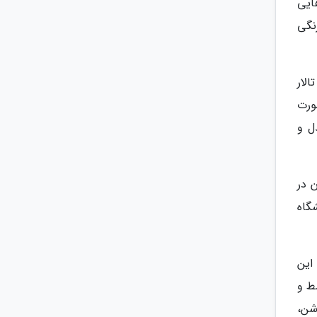
ایی
نگی
لار
ورت
ل و
 در
شگاه
این
ط و
شن،