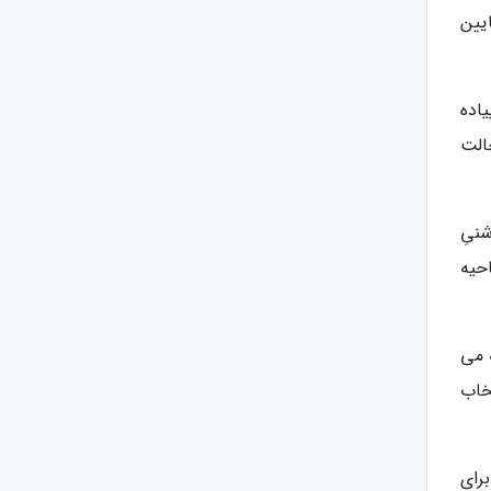
یین
اده
الت
نیِ
حیه
 می
تخاب
رای