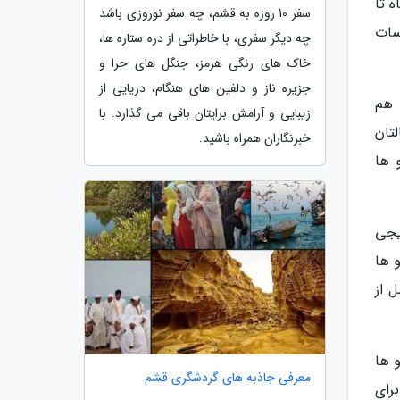
 تا
سفر 10 روزه به قشم، چه سفر نوروزی باشد
سات
چه دیگر سفری، با خاطراتی از دره ستاره ها،
خاک های رنگی هرمز، جنگل های حرا و
جزیره ناز و دلفین های هنگام، دریایی از
 هم
زیبایی و آرامش برایتان باقی می گذارد. با
تان
خبرنگاران همراه باشید.
 ها
ریجی
و ها
ل از
 ها
معرفی جاذبه های گردشگری قشم
رای