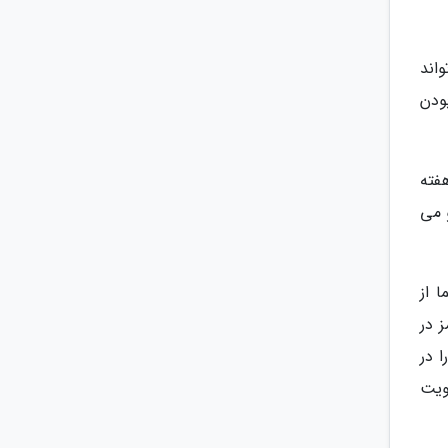
اند
بودن
فته
 می
 از
 در
 در
ویت