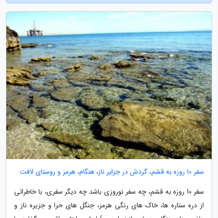
سفر 10 روزه به قشم، گردش در جزایر ناز، هنگام، هرمز و روستای لافت
سفر 10 روزه به قشم، چه سفر نوروزی باشد چه دیگر سفری، با خاطراتی
از دره ستاره ها، خاک های رنگی هرمز، جنگل های حرا و جزیره ناز و