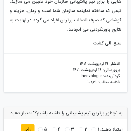
هایی را برای تیم پشتیبانی سازمان خود تعیین می سازید.
تیمی که ساخته نماینده سازمان شما است و زمان، هزینه و
کوششی که صرف انتخاب برترین افراد می گردد در نهایت به
نتایج باورنکردنی می انجامد.
منبع: الی گشت
انتشار:
19 اردیبهشت 1401
بروزرسانی:
19 اردیبهشت 1401
گردآورنده:
heevblog.ir
شناسه مطلب: 10831
به "چطور برترین تیم پشتیبانی را داشته باشیم؟" امتیاز دهید
امتیاز دهید:
1
2
3
4
5
رای