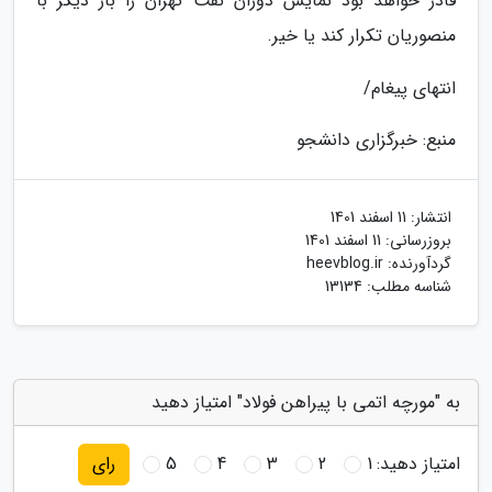
قادر خواهد بود نمایش دوران نفت تهران را بار دیگر با
منصوریان تکرار کند یا خیر.
انتهای پیغام/
منبع: خبرگزاری دانشجو
انتشار:
11 اسفند 1401
بروزرسانی:
11 اسفند 1401
گردآورنده:
heevblog.ir
شناسه مطلب: 13134
به "مورچه اتمی با پیراهن فولاد" امتیاز دهید
امتیاز دهید:
1
2
3
4
5
رای