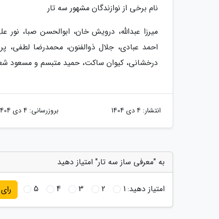
نام برخی از نوازندگان مشهور سه تار
میرزا عبدالله، درویش خان، ابوالحسن صبا، نور 
احمد عبادی، جلال ذوالفنون، محمدرضا لطفی، پرو
درخشانی، کیوان ساکت، حمید متبسم و مسعود شعار
انتشار:
4 دی 1404
بروزرسانی:
4 دی 1404
به "معرفی ساز سه تار" امتیاز دهید
امتیاز دهید:
1
2
3
4
5
رای