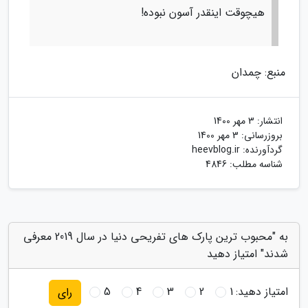
هیچوقت اینقدر آسون نبوده!
منبع: چمدان
انتشار:
3 مهر 1400
بروزرسانی:
3 مهر 1400
گردآورنده:
heevblog.ir
شناسه مطلب: 4846
به "محبوب ترین پارک های تفریحی دنیا در سال 2019 معرفی
شدند" امتیاز دهید
امتیاز دهید:
1
2
3
4
5
رای