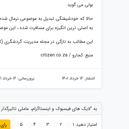
بولی می گوید:
حالا که خودشیفتگی تبدیل به موضوعی نرمال شده
به اصلی ترین انگیزه برای مسافرت شده ، این مو
این مطالب به تازگی در مجله مدیریت گردشگری (Tourism Management) به چاپ رسیده است.
منبع: کجارو / citizen.co.za
انتشار:
16 خرداد 1401
بروزرسانی:
16 خرداد 1401
به "لایک های فیسبوک و اینستاگرام، عاملی تاثیرگذار
امتیاز دهید:
1
2
3
4
5
رای