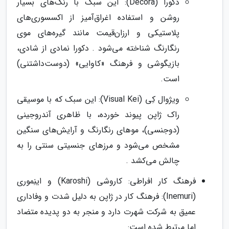
دکورا (Decora): این سبک با رنگ‌های بسیار
روشن و استفاده اغراق‌آمیز از اکسسوری‌های
پلاستیکی و ارزان‌قیمت مانند گیره‌های موی
رنگارنگ شناخته می‌شود . دکورا نمادی از شادی،
بازیگوشی و فرهنگ «کاوایی» (دوست‌داشتنی)
است.
ویژوال کِی (Visual Kei): این سبک که با موسیقی
راک ژاپن پیوند خورده، با ظاهری آندروجینی
(دوجنسی)، موهای رنگارنگ و آرایش‌های سنگین
مشخص می‌شود و مرزهای جنسیتی سنتی را به
چالش می‌کشد .
فرهنگ کار افراطی: کاروشی (Karoshi) و اینِموری
(Inemuri): فرهنگ کار در ژاپن به دلیل شدت و وفاداری
عمیق به شرکت شهرت دارد و منجر به دو پدیده متضاد
اما مرتبط شده است: