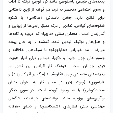
پدیده‌های طبیعی باشکوهی مانند کوه فوجی گرفته تا آداب
و رسوم اجتماعی منحصر به فرد، هر گوشه از ژاپن داستانی
برای گفتن دارد. جشن باستانی «هانامی» با شکوه
شکوفه‌های گیلاس، نمادی از درک عمیق ژاپنی‌ها از زیبایی و
گذر زمان است . معماری سنتی «ماچیا» که امروزه به کافه‌ها
و هتل‌های بوتیک تبدیل شده، گذشته را به حال پیوند
می‌زند . مد خیابانی «هاراجوکو» با سبک‌های خلاقانه و
جسورانه‌ای چون لولیتا و دکورا، میدانی برای ابراز هویت
فردی جوانان است . فرهنگ کار افراطی این کشور نیز
پدیده‌های متضادی چون «کاروشی» (مرگ بر اثر کار زیاد) و
«اینموری» (چرت زدن در محل کار به عنوان نشان
سخت‌کوشی) را به وجود آورده است. در سوی دیگر،
نوآوری‌های روزمره مانند توالت‌های هوشمند، شگفتی
مهندسی یعنی قطارهای «شینکانسن» و دنیای خلاقانه