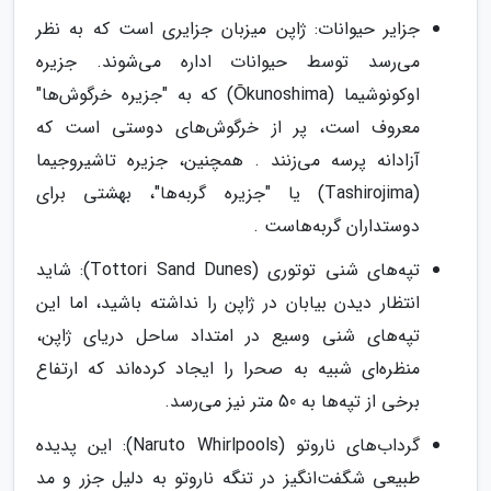
جزایر حیوانات: ژاپن میزبان جزایری است که به نظر
می‌رسد توسط حیوانات اداره می‌شوند. جزیره
اوکونوشیما (Ōkunoshima) که به "جزیره خرگوش‌ها"
معروف است، پر از خرگوش‌های دوستی است که
آزادانه پرسه می‌زنند . همچنین، جزیره تاشیروجیما
(Tashirojima) یا "جزیره گربه‌ها"، بهشتی برای
دوستداران گربه‌هاست .
تپه‌های شنی توتوری (Tottori Sand Dunes): شاید
انتظار دیدن بیابان در ژاپن را نداشته باشید، اما این
تپه‌های شنی وسیع در امتداد ساحل دریای ژاپن،
منظره‌ای شبیه به صحرا را ایجاد کرده‌اند که ارتفاع
برخی از تپه‌ها به 50 متر نیز می‌رسد.
گرداب‌های ناروتو (Naruto Whirlpools): این پدیده
طبیعی شگفت‌انگیز در تنگه ناروتو به دلیل جزر و مد