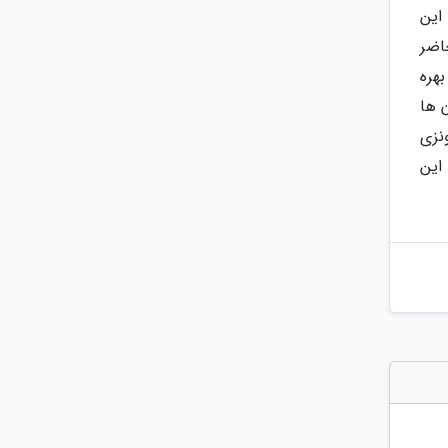
اخت این
 حاضر
هره
 ها
نزی
این