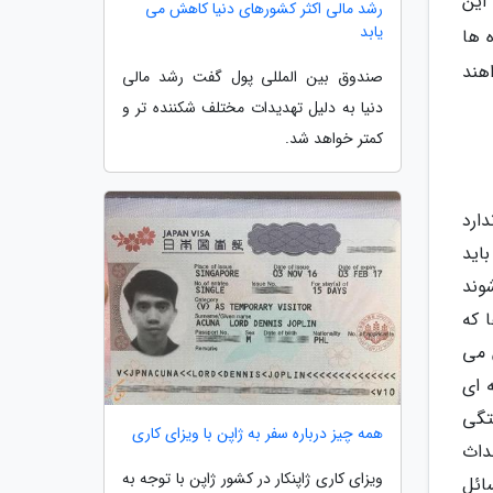
این
رشد مالی اکثر کشورهای دنیا کاهش می
یابد
 ها
هند
صندوق بین المللی پول گفت رشد مالی
دنیا به دلیل تهدیدات مختلف شکننده تر و
کمتر خواهد شد.
Internati) ، هیچ استاندارد
اید
ی شوند
ا که
 می
 ای
تگی
همه چیز درباره سفر به ژاپن با ویزای کاری
داث
ویزای کاری ژاپنکار در کشور ژاپن با توجه به
ائل