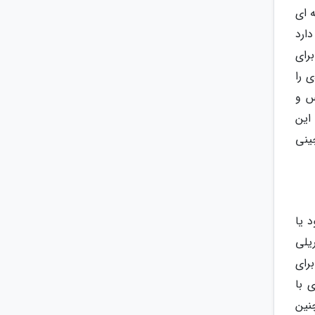
 ای
ارد
رای
هادی را
س و
این
ینی
 یا
یلی
رای
 با
نین