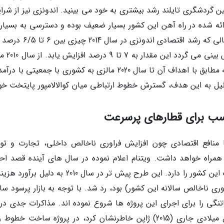
 گردشگری تایلند رشد بیشتری به خود می بینید. اندونزی نیز از شرا
رائه شده در راه آهن این کشور بسیار ضعیف بوده و دسترسی به بسیاری
نقاط کشور با خطوط ریلی امکان پذیر نیست. در حالی که رشد اقتصادی اندونز
است، با بهبود زیرساخت های ریلی این کش
برنامه اصلاحات اقتصادی را در پیش گرفته است که مطابق با اهداف آن تا سال 2020 مالزی به کشوری با جمعیتی ب
نیل به این هدف، گسترش خطوط ارتباطی میان کوالالامپور پایتخت خود
سب برای قطارهای پرسرعت
نافع اقتصادی چون افزایش فراوری ناخالص داخلی، تجارت و تو
مراه خواهد داشت. ویتنام اعلام نموده در سال های آینده قصد اح
شبکه ای از خطوط ریلی پرسرعت از شمال تا جنوب این کشور را دارد. این طرح پیش تر در سال 2010 به د
 از فراوری ناخالص سالانه این کشور) بود، رد شد. با توجه به بازار پرسود 
گی را برای اجرای این پروژه ها شروع نموده اند. مذاکرات جدی در 
خصوص در تایلند صورت گرفت و در ماه می سال میلادی جاری (2015) ژاپن خاطرنشان کرد، در پروژه ساخت خ