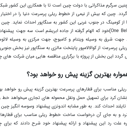
نین سرگرم مذاکراتی با دولت چین است تا با همکاری این کشور شبکه
د. چین که بیش از نیمی از خطوط ریلی پرسرعت دنیا را در اختیار د
از کومینگ در جنوب غربی این کشور به سنگاپور احداث نماید. چین ب
پروژه یک شبکه ریلی ، یک کمربند (One Belt, One Road)خود که الهام گرفته از جاده ابریشم است سه جهت پیشن
ت. جهت شرق به وسیله ویتنام و کامبوج، جهت مرکزی به وسیله لائو
لی پرسرعت از کوالالامپور پایتخت مالزی به سنگاپور نیز بخش جنوبی 
 گردد این بخش از پروژه با برگزاری مناقصه هایی میان شرکت های چ
واره بهترین گزینه پیش رو خواهد بود؟
لی مناسب برای قطارهای پرسرعت بهترین گزینه پیش رو خواهد بود
طرنشان کرد برای تسهیل حمل ونقل محموله های تجاری میخواهد خط ر
ایلند احداث کند. به طور مشابه اندونزی پیشنهاد وسوسه انگیز چین ب
رد و به جای آن درخواست ساخت خطوط ریلی مناسب برای قطارهای
ره علت رد این پیشنهاد و ارائه پیشنهاد خود شرح دادند که برای چ