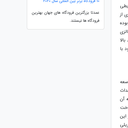
10 فرودگاه برتر بین المللی سال 2020
یطی
عمدتا بزرگترین فرودگاه های جهان بهترین
 از
فرودگاه ها نیستند.
ی در سال 2014 چیزی بین 6 تا 6/5 درصد بوده
ور پیش بینی می گردد این مقدار به 7 تا 9 درصد افزایش یابد. از سال 2010 مالزی
ا درآمد بالا
 با
سعه
داث
لیل برآورد هزینه آن
ساخت
این
طوط ریلی