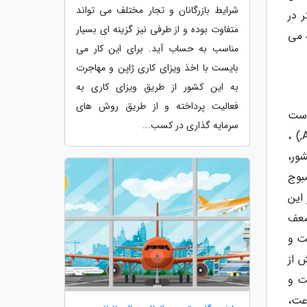
شرایط بازرگانان و تجار مختلف می تواند
 در
متفاوت بوده و از طرفی نیز گزینه ای بسیار
 می
مناسب به حساب آید. برای این کار می
بایست با اخذ ویزای کاری ژاپن و مهاجرت
به این کشور از طریق ویزای کاری به
فعالیت پرداخته و از طریق روش های
است
سرمایه گذاری در کسب...
که همه آن ها احتیاجمند نوسازی هستند. بر اساس اعلام شرکت مشاوره مدیریت دنیای ای تی کارنی (AT Kearney,) ،
ور،
بوج
این
ضعف
ت و
 از
ت و
عت،