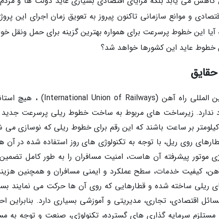
قل کاهش می یابد بلکه مزایای اقتصادی بسیاری عاید دولت ها و مردم 
صادی و موانع سازمانی تاکنون پیروز به تعویق زمان اجرای این پروژه
یا این خطوط پرسرعت برای همواره بهترین گزینه برای حمل ونقل خوا
این خطوط عاید این کشورها خواهد شد؟
حقایق
مطابق با معینه های اعلام شده توسط اتحادیه بین المللی راه آهن (onal Union of Railways
 ندارد. زیرساخت های مربوط به ساخت خطوط ریلی پرسرعت جدید ب
ناسب با حرکت قطارهایی با سرعت حداقل 250 کیلومتر بر ساعت باشند که این رقم برای خطوط ریلی که نوسازی م
ابد. قطارهای روی ریل، با توجه به تکنولوژی های روز استفاده شده در آن ه
وژی موتور پیشرفته آن هاست، امنیت مسافران را به طور کامل تضمین
راه آهن، کیفیت خدمات، سطح عملکرد و ایمنی مسافران و همچنین هزینه
 های ریلی ساخته شده و قطارهایی که روی آن ها حرکت می نمایند بس
ائل اقتصادی، تجاری، مدیریتی و آموزشی بسیاری دارد. بنابراین اح
 مستلزم سرمایه گذاری های گسترده، تکنولوژی، صنعت و توجه به مس