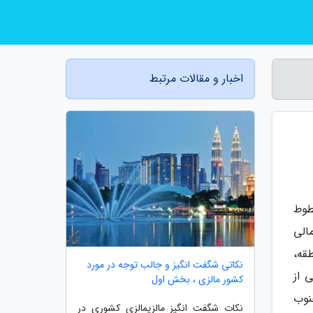
اخبار و مقالات مرتبط
طوط
الی
قه،
نکاتی شگفت انگیز و جالب توجه در مورد
 از
کشور مالزی ، بخش اول
این خطوط پرسرعت را از کونمینگ (Kunming) در جنوب
نکات شگفت انگیز مالزیمالزی کشوری در