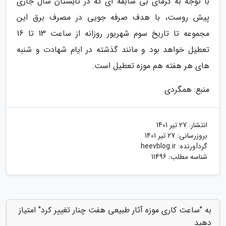
با توجه به گرمای بی سابقه ای که در تابستان سال جاری
پیش روست، با هدف صرفه جویی در مصرف برق این
مجموعه تا تاریخ سوم شهریور روزانه از ساعت 13 تا 16
تعطیل خواهد بود و مانند گذشته در ایام شهادت و شنبه
های هر هفته هم موزه تعطیل است.
منبع: همگردی
انتشار:
27 تیر 1401
بروزرسانی:
27 تیر 1401
گردآورنده:
heevblog.ir
شناسه مطلب: 11496
به "ساعت کاری موزه آثار طبیعی هفت چنار تغییر کرد" امتیاز
دهید