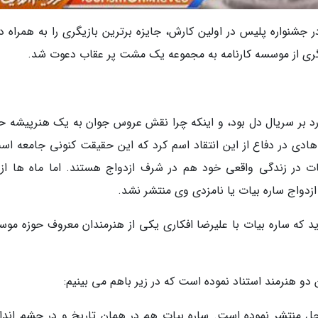
ال 1380 وارد تئاتر شد و در جشنواره پلیس در اولین کارش، جایزه برترین بازیگری را به همراه 
یگری از موسسه کارنامه به مجموعه یک مشت پر عقاب دعوت شد.
ارد بر سریال دل بود، و اینکه چرا نقش عروس جوان به یک هنرپیشه ح
 هادی در دفاع از این انتقاد اسم کرد که این حقیقت کنونی جامعه اس
ات در زندگی واقعی خود هم در شرف ازدواج هستند. اما ماه ها از 
زدواج ساره بیات یا نامزدی وی منتشر نشد.
ید که ساره بیات با علیرضا افکاری یکی از هنرمندان معروف حوزه موس
دو هنرمند استناد نموده است که در زیر باهم می بینیم:
خ 27 اکتبر عکسی در ساحل منتشر نموده است. ساره بیات هم در همان تاریخ و در چشم اند