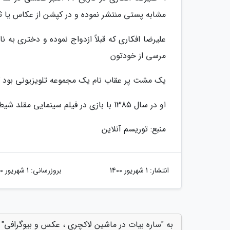
مشابه پستی منتشر نموده و در کپشن از عکاس یا ث
علیرضا افکاری که قبلاً ازدواج نموده و دختری به نا
مرسی از خودتون
یک مشت پر عقاب نام یک مجموعه تلویزیونی بود که در بهمن ماه 1386 از شب
او در سال 1385 با بازی در فیلم سینمایی مقلد شیطان به کارگردانی و تهیه کنندگی افشین صادقی وارد عرصه سینما شد.
منبع: توریسم آنلاین
انتشار:
1 شهریور 1400
بروزرسانی:
1 شهریور 1400
به "ساره بیات در ماشین لاکچری ، عکس و بیوگرافی" ا