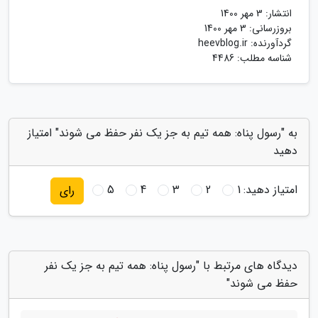
انتشار:
3 مهر 1400
بروزرسانی:
3 مهر 1400
گردآورنده:
heevblog.ir
شناسه مطلب: 4486
به "رسول پناه: همه تیم به جز یک نفر حفظ می شوند" امتیاز
دهید
امتیاز دهید:
1
2
3
4
5
رای
دیدگاه های مرتبط با "رسول پناه: همه تیم به جز یک نفر
حفظ می شوند"