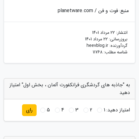
منبع: فوت و فن / planetware.com
انتشار:
22 مرداد 1401
بروزرسانی:
22 مرداد 1401
گردآورنده:
heevblog.ir
شناسه مطلب: 11768
به "جاذبه های گردشگری فرانکفورت آلمان ، بخش اول" امتیاز
دهید
امتیاز دهید:
1
2
3
4
5
رای