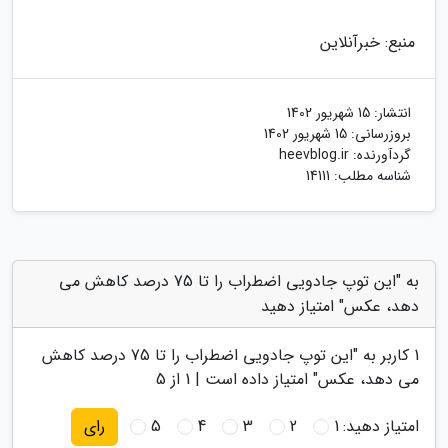
منبع: خبرآنلاین
انتشار:
15 شهریور 1402
بروزرسانی:
15 شهریور 1402
گردآورنده:
heevblog.ir
شناسه مطلب: 14111
به "این توپ جادویی اضطراب را تا 75 درصد کاهش می
دهد، عکس" امتیاز دهید
1
کاربر به "
این توپ جادویی اضطراب را تا 75 درصد کاهش
می دهد، عکس
" امتیاز داده است |
1
از 5
امتیاز دهید:
1
2
3
4
5
رای