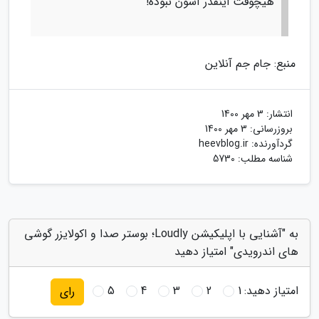
هیچوقت اینقدر آسون نبوده!
منبع: جام جم آنلاین
انتشار:
3 مهر 1400
بروزرسانی:
3 مهر 1400
گردآورنده:
heevblog.ir
شناسه مطلب: 5730
به "آشنایی با اپلیکیشن Loudly؛ بوستر صدا و اکولایزر گوشی
های اندرویدی" امتیاز دهید
امتیاز دهید:
1
2
3
4
5
رای