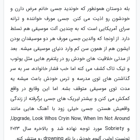
بله دوستان همونطور که خوندید جسی خانم مرض دارن و
خودشون رو اذیت می کنن. جسی مورف خواننده و ترانه
سرای آمریکایی است که به چندین آلت موسیقی هم تسلط
دارد. از اونجا که والدین جسی مورف هر دو موسیقدان بودن
ایشون هم از همون سن کم وارد دنیای موسیقی میشه. بعد
از مدتی خلاقیت های خودش رو در پلتفرم هایی مثل یوتوب
و تیک تاک کشف می کنه اما خب فشار خانواده، سر به سر
گذاشتن های توی مدرسه و ترس خودش باعث میشه یه
مدت توی موسیقی متوقف بشه. اما این وقایع در واقع
کمکش می کنن و بیشتر لیریک های جسی برگرفته از زندگی
واقعیش هستن. جسی خیلی زود با آهنگ هایی مانند
Upgrade, Look Whos Cryin Now, When Im Not Around,
و Sobriety مورد توجه نهاده شد و بالاخره سال 2023
تونست اولین آلبوم خودش با نام drowning رو منتشر کنه.