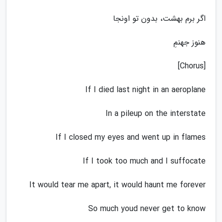
اگر برم بهشت، بدون تو اونجا
هنوز جهنمِ
[Chorus]
If I died last night in an aeroplane
In a pileup on the interstate
If I closed my eyes and went up in flames
If I took too much and I suffocate
It would tear me apart, it would haunt me forever
So much youd never get to know