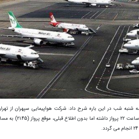
سه شنبه شب در این باره شرح داد: شرکت هواپیمایی سپهران از تهران
سمت اهواز با شماره پرواز 4304 از فرودگاه مهرآباد ساعت 22 پرواز داشته اما بدون ا