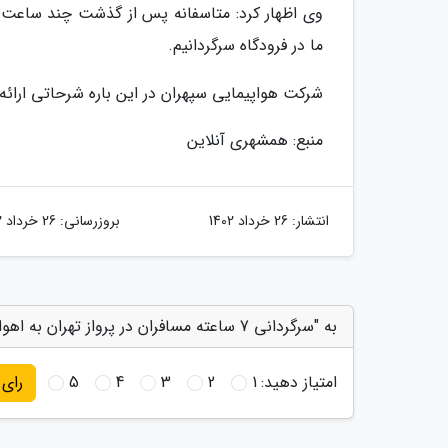
وی اظهار کرد: متاسفانه پس از گذشت چند ساعت با
ما در فرودگاه سرگردانیم.
شرکت هواپیمایی سپهران در این باره شرحاتی ارائه
منبع: همشهری آنلاین
انتشار:
26 خرداد 1402
بروزرسانی:
26 خرداد 1402
به "سرگردانی 7 ساعته مسافران در پرواز تهران به اهواز ، تاخیر بدون اطلاع قبلی" امتیاز دهید
امتیاز دهید:
1
2
3
4
5
رای