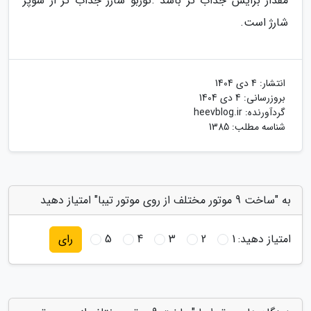
‬شارژ‭ ‬است‭.‬
انتشار:
4 دی 1404
بروزرسانی:
4 دی 1404
گردآورنده:
heevblog.ir
شناسه مطلب: 1385
به "ساخت 9 موتور مختلف از روی موتور تیبا" امتیاز دهید
امتیاز دهید:
1
2
3
4
5
رای