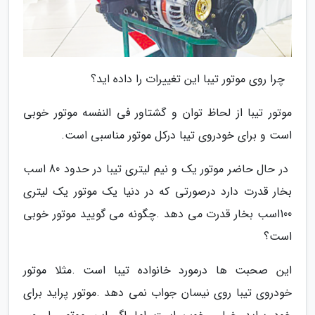
‭ ‬‭ ‬چرا‭ ‬روی‭ ‬موتور‭ ‬تیبا‭ ‬این‭ ‬تغییرات‭ ‬را‭ ‬داده اید؟
‬است‭ ‬و‭ ‬برای‭ ‬خودروی‭ ‬تیبا‭ ‬درکل‭ ‬موتور‭ ‬مناسبی‭ ‬است‭.‬
‬است؟