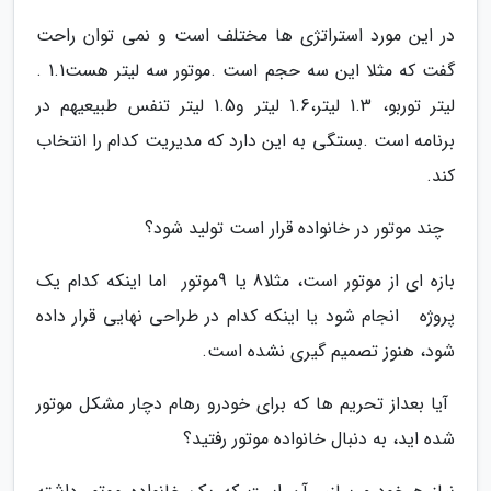
‬گفت‭ ‬که‭ ‬مثلا‭ ‬این‭ ‬سه‭ ‬حجم‭ ‬است‭. ‬موتور‭ ‬سه‭ ‬لیتر‭ ‬هست‭. ‬1‭.‬1‭
‬کند‭.‬
‭ ‬‭ ‬چند‭ ‬موتور‭ ‬در‭ ‬خانواده‭ ‬قرار‭ ‬است‭ ‬تولید‭ ‬شود؟
‬شود،‭ ‬هنوز‭ ‬تصمیم گیری‭ ‬نشده‭ ‬است‭.‬
‬شده اید،‭ ‬به‭ ‬دنبال‭ ‬خانواده‭ ‬موتور‭ ‬رفتید؟