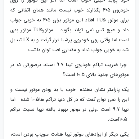
‬شد‭ ‬به‭ ‬خوبی‭ ‬جواب‭ ‬نداد‭ ‬و‭ ‬مقداری‭ ‬افت‭ ‬توان‭ ‬داشت‭.‬
‬موتورهای‭ ‬جدید‭ ‬بالای‭ ‬10‭.‬5‭ ‬است؟
‬10‭.‬5‭ ‬است‭. ‬