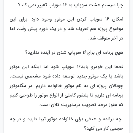
‬چرا‭ ‬سیستم‭ ‬هشت‭ ‬سوپاپ‭ ‬به‭ ‬16‭ ‬سوپاپ‭ ‬تغییر‭ ‬نمی کند؟
‬در‭ ‬آخر‭ ‬متوقف‭ ‬شد‭.‬
هیچ‭ ‬برنامه ای‭ ‬برای‭ ‬16سوپاپ‭ ‬شدن‭ ‬در‭ ‬آینده‭ ‬ندارید؟
‬باشد‭ ‬یا‭ ‬یک‭ ‬موتور‭ ‬جدید‭ ‬توسعه‭ ‬داده‭ ‬شود‭ ‬مشخص‭ ‬نیست‭.
‬که‭ ‬هنوز‭ ‬درحد‭ ‬تصویب‭ ‬درمدیریت‭ ‬کلان‭ ‬است‭.‬
‬حجمی‭ ‬کار‭ ‬می کنید؟