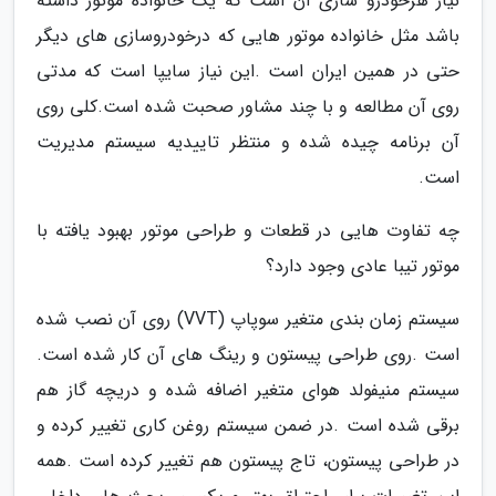
‬است‭.‬
‬موتور‭ ‬تیبا‭ ‬عادی‭ ‬وجود‭ ‬دارد؟
‬است‭. ‬روی‭ ‬طراحی‭ ‬پیستون‭ ‬و‭ ‬رینگ های‭ ‬آن‭ ‬کار‭ ‬شده‭ ‬است‭.