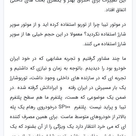
‬اتفاق‭ ‬افتاد‭.‬
‬شارژ‭ ‬استفاده‭ ‬می کنند‭.‬
ما‭ ‬چند‭ ‬مشاور‭ ‬گرفتیم‭ ‬و‭ ‬تجربه‭ ‬مشابهی‭ ‬که‭ ‬در‭ ‬خود‭ ‬ایران
‬بالاتر‭ ‬از‭ ‬خودروهای‭ ‬متوسط‭ ‬ماست‭. ‬برای‭ ‬همین‭ ‬مصرف‭ ‬کننده