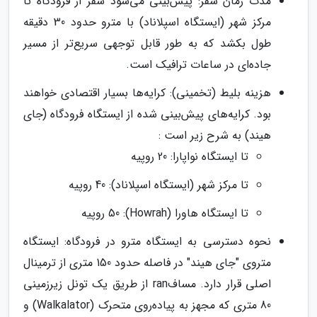
مدت زمان سفر: پیش‌بینی می‌شود سفر از فرودگاه تا
مرکز شهر (ایستگاه اسپلاناد) با مترو حدود 30 دقیقه
طول بکشد که به طور قابل توجهی سریع‌تر از مسیر
جاده‌ای در ساعات ترافیک است.
هزینه بلیط (تخمینی): کرایه‌ها بسیار اقتصادی خواهند
بود. کرایه‌های پیش‌بینی شده از ایستگاه فرودگاه (جای
هیند) به شرح زیر است :
تا ایستگاه نواپارا: 20 روپیه
تا مرکز شهر (ایستگاه اسپلاناد): 40 روپیه
تا ایستگاه هاورا (Howrah): 50 روپیه
نحوه دسترسی به ایستگاه مترو در فرودگاه: ایستگاه
متروی "جای هیند" در فاصله حدود 150 متری از ترمینال
اصلی قرار دارد. مسافran از طریق یک تونل زیرزمینی
80 متری که مجهز به پیاده‌روی متحرک (Walkalator) و