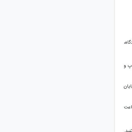
اه،
وا، تاپ و
ایان
اعت
ید.