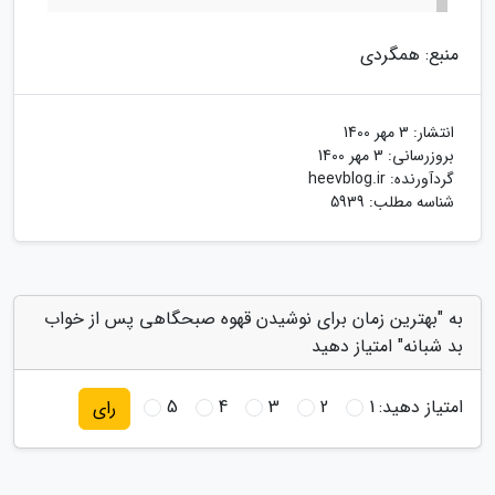
منبع: همگردی
انتشار:
3 مهر 1400
بروزرسانی:
3 مهر 1400
گردآورنده:
heevblog.ir
شناسه مطلب: 5939
به "بهترین زمان برای نوشیدن قهوه صبحگاهی پس از خواب
بد شبانه" امتیاز دهید
امتیاز دهید:
1
2
3
4
5
رای