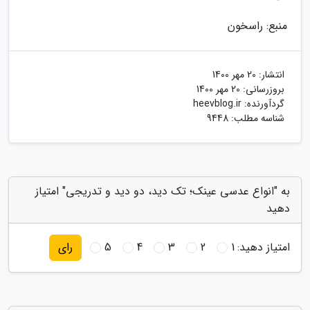
منبع: راسخون
انتشار:
20 مهر 1400
بروزرسانی:
20 مهر 1400
گردآورنده:
heevblog.ir
شناسه مطلب: 9448
به "انواع عدسی عینک؛ تک دید، دو دید و تدریجی" امتیاز
دهید
امتیاز دهید:
1
2
3
4
5
رای